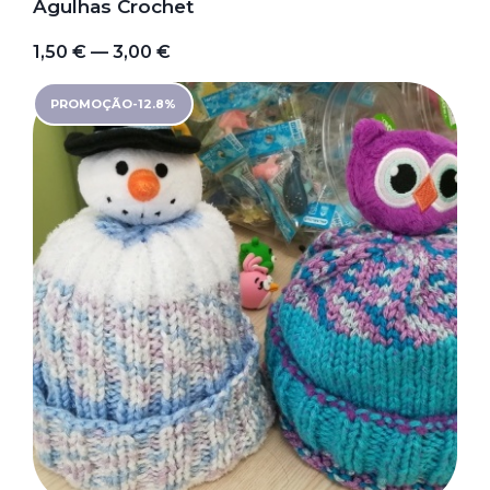
Agulhas Crochet
1,50 € — 3,00 €
PROMOÇÃO
-
12.8
%