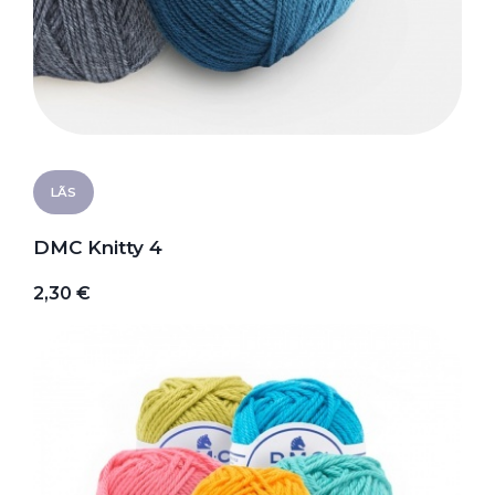
LÃS
DMC Knitty 4
2,30 €