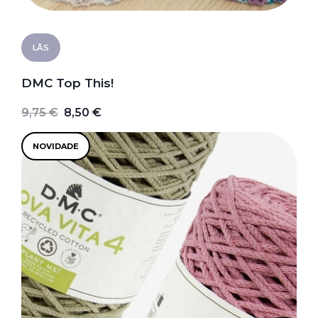
LÃS
DMC Top This!
9,75 €
8,50 €
NOVIDADE