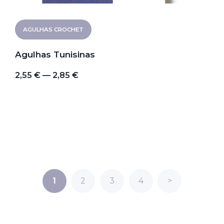
AGULHAS CROCHET
Agulhas Tunisinas
2,55 € — 2,85 €
1
2
3
4
>