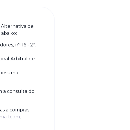
Alternativa de
abaixo:
es, nº116 - 2º,
nal Arbitral de
e Consumo
m a consulta do
vas a compras
mail.com
.