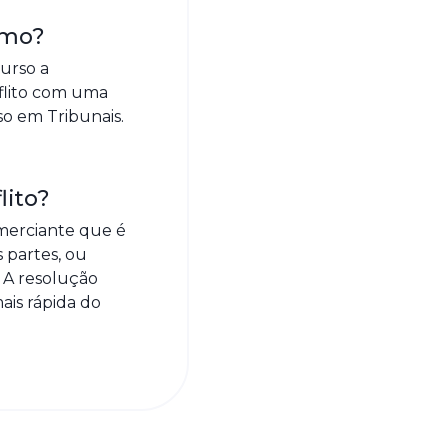
umo?
urso a
nflito com uma
so em Tribunais.
lito?
merciante que é
 partes, ou
 A resolução
ais rápida do