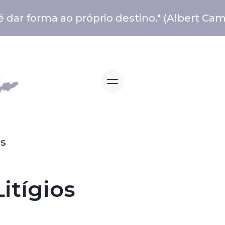
 é dar forma ao próprio destino." (Albert Ca
os
itígios