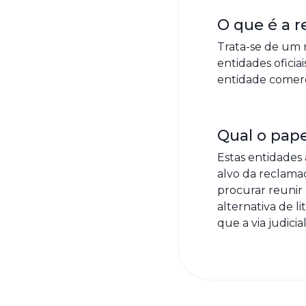
O que é a r
Trata-se de um 
entidades ofici
entidade comerci
Qual o pape
Estas entidades
alvo da reclama
procurar reunir
alternativa de l
que a via judicial