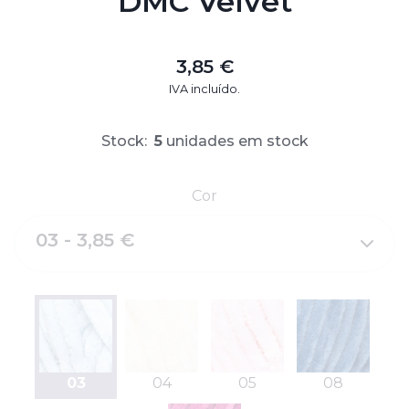
DMC Velvet
3,85 €
IVA incluído.
Stock:
5
unidades em stock
Cor
03 - 3,85 €
03
04
05
08