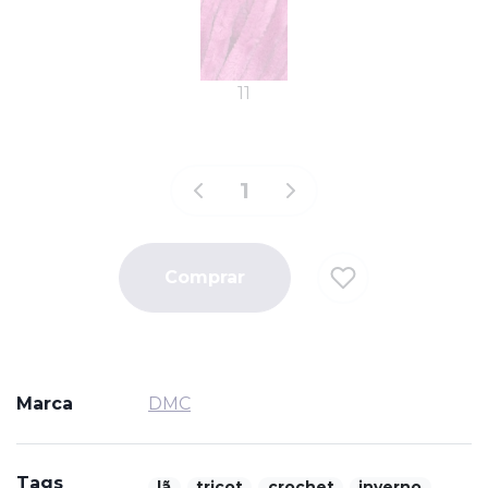
11
Comprar
Marca
DMC
Tags
lã
tricot
crochet
inverno