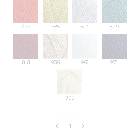
779
785
814
829
841
936
961
971
993