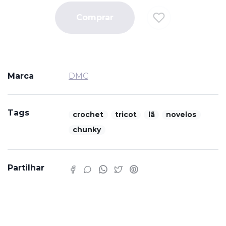
Comprar
Marca
DMC
Tags
crochet
tricot
lã
novelos
chunky
Partilhar
Características