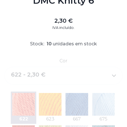
DMC Knitty 6
2,30 €
IVA incluído.
Stock:
10
unidades em stock
Cor
622 - 2,30 €
622
623
667
675